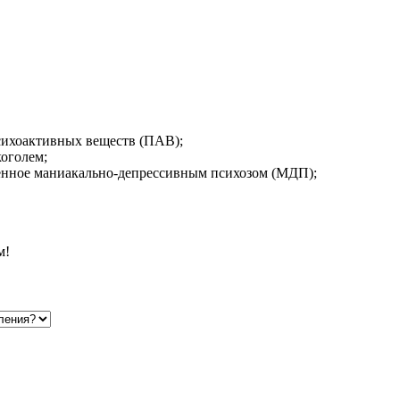
сихоактивных веществ (ПАВ);
коголем;
енное маниакально-депрессивным психозом (МДП);
м!