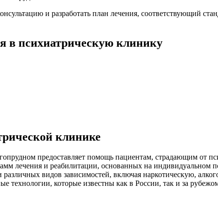
нсультацию и разработать план лечения, соответствующий ста
я в психиатрическую клинику
трической клинике
лгопрудном предоставляет помощь пациентам, страдающим от пси
рамм лечения и реабилитации, основанных на индивидуальном п
и различных видов зависимостей, включая наркотическую, алко
е технологии, которые известны как в России, так и за рубежом