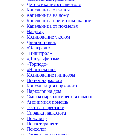
Детоксикация от алкоголя
Капельница от запоя
Капельница на дому
Капельница при интоксикации
Капельница от похмелья
На дому
Кодирование уколом
Двойной блок
«Эспераль»
«Вивитрол»
«Дисульфирам»
«Торпедо»
«Налтрексон»
Кодирование гипнозом
Приём нарколога
Консультация нарколога
Нарколог на дом
Скорая наркологическая помощь
Анонимная помощь
Тест на наркотики
Справка нарколога
Психиатр
Психотерапевт
Психолог
Семейный психолог