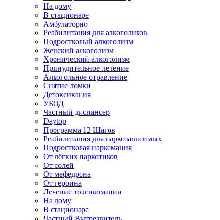
На дому
В стационаре
Амбулаторно
Реабилитация для алкоголиков
Подростковый алкоголизм
Женский алкоголизм
Хронический алкоголизм
Принудительное лечение
Алкогольное отравление
Снятие ломки
Детоксикация
УБОД
Частный диспансер
Daytop
Программа 12 Шагов
Реабилитация для наркозависимых
Подростковая наркомания
От лёгких наркотиков
От солей
От мефедрона
От героина
Лечение токсикомании
На дому
В стационаре
Частный Вытрезвитель