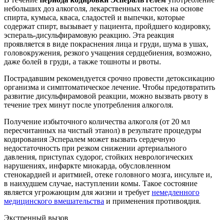
небольших доз алкоголя, лекарственных настоек на основе
спирта, кумыса, кваса, сладостей и выпечки, которые
содержат спирт, вызывает у пациента, пройдшего кодировку,
эспераль-дисульфирамовую реакцию. Эта реакция
проявляется в виде покраснения лица и груди, шума в ушах,
головокружения, резкого учащения сердцебиения, возможно,
даже болей в груди, а также тошноты и рвоты.
Пострадавшим рекомендуется срочно провести детоксикацию
организма и симптоматическое лечение. Чтобы предотвратить
развитие дисульфирамовой реакции, можно вызвать рвоту в
течение трех минут после употребления алкоголя.
Получение избыточного количества алкоголя (от 20 мл
пересчитанных на чистый этанол) в результате процедуры
кодирования Эспералем может вызвать сердечную
недостаточность при резком снижении артериального
давления, приступах судорог, стойких неврологических
нарушениях, инфаркте миокарда, обусловленном
стенокардией и аритмией, отеке головного мозга, инсульте и,
в наихудшем случае, наступлении комы. Такое состояние
является угрожающим для жизни и требует
немедленного
медицинского вмешательства
и применения противоядия.
Экстренный вызов