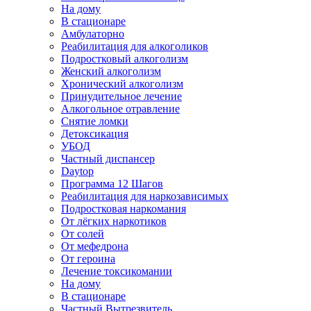
На дому
В стационаре
Амбулаторно
Реабилитация для алкоголиков
Подростковый алкоголизм
Женский алкоголизм
Хронический алкоголизм
Принудительное лечение
Алкогольное отравление
Снятие ломки
Детоксикация
УБОД
Частный диспансер
Daytop
Программа 12 Шагов
Реабилитация для наркозависимых
Подростковая наркомания
От лёгких наркотиков
От солей
От мефедрона
От героина
Лечение токсикомании
На дому
В стационаре
Частный Вытрезвитель