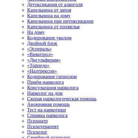
Детоксикация от алкоголя
Капельница от запоя
Капельница на дому
Капельница при интоксикации
Капельница от похмелья
На дому
Кодирование уколом
Двойной блок
«Эспераль»
«Вивитрол»
«Дисульфирам»
«Торпедо»
«Налтрексон»
Кодирование гипнозом
Приём нарколога
Консультация нарколога
Нарколог на дом
Скорая наркологическая помощь
Анонимная помощь
Тест на наркотики
Справка нарколога
Психиатр
Психотерапевт
Психолог
Семейный психолог