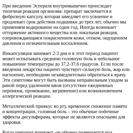
При введении Эспераля внутримышечно происходит
типичная реакция организма: препарат заключается в
фиброзную капсулу, которая замедляет его усвоение и
продлевает срок действия подшивки до трех лет, обычно мы
применяем кодирование на один год. Иногда возникает
отторжение активного вещества или локальная реакция,
сопровождающаяся покраснением кожи, отеком, ощущением
давления и незначительным воспалением.
Инкапсуляция занимает 2-3 дня и в этот период пациент
может испытывать среднюю головную боль и небольшое
повышение температуры до 37,2-37,6 градусов. Если после
введения лекарства пациент чувствует сильную боль, жар или
нагноение, необходимо незамедлительно обратиться к врачу.
Эти симптомы могут быть вызваны неправильным уходом за
раной перед удалением швов (отсутствие ежедневных
перевязок, промокание, загрязнение) или возникновением
аллергической реакции.
Металлический привкус во рту, временное снижение памяти
и концентрации, головная боль – это обычные побочные
эффекты дисульфирама, которые не являются опасными для
здоровья.
Когда препарат вшивают, он обычно размещается под