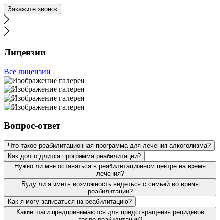
сильным алкогольным отравлением, специалисты сразу
Закажите звонок
провели комплекс мер, сделали детоксикацию и
назначили лечение. Сестре, да и нам, конечно же,
понравился комплексный подход к проблеме. Сестра
очень довольна условиями пребывания в стационаре.
Говорит, такое трепетное отношение видит первый раз,
Лицензии
хотя она у нас много где лежала. Вот уже пол года
прошло, а сестра ни разу не притронулась к алкоголю.
Все лицензии
Мы вам очень благодарны за ваш труд.
Хочу выразить огромную благодарность . Опытные
специалисты помогли мне решить проблему
алкогольной зависимости. Спасибо вам за комфортные
Вопрос-ответ
условия и профессиональную медицинскую помощь. За
то, что смогли донести до меня, что мне нужно лечение!
Что такое реабилитационная программа для лечения алкоголизма?
Как долго длится программа реабилитации?
Нужно ли мне оставаться в реабилитационном центре на время
лечения?
Буду ли я иметь возможность видеться с семьей во время
реабилитации?
Как я могу записаться на реабилитацию?
Какие шаги предпринимаются для предотвращения рецидивов
после реабилитации?