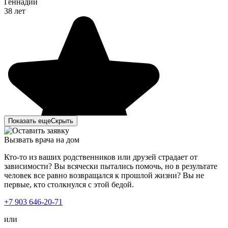
Геннадий
38 лет
Показать еще
Скрыть
Вызвать врача на дом
Кто-то из ваших родственников или друзей страдает от
зависимости? Вы всячески пытались помочь, но в результате
человек все равно возвращался к прошлой жизни? Вы не
первые, кто столкнулся с этой бедой.
Моя сестра лежала в вашей клинике пол года назад, с
+7 903 646-20-71
алкогольной зависимостью. Наша семья до последнего
не верила, что что-то уже изменится, но, обратившись к
или
вам, у нас появилась надежда. Привезли её мы с