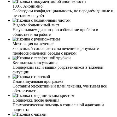
100% Анонимно
Соблюдаем конфиденциальность, не передаём данные и
не ставим на учёт
Выдаём больничный лист
Не указываем диагноз, во избежание проблем в
Сложно писать весь тот кошмар, который нам с
обществе и на работе
супругом пришлось пережить. Наш сын стал плотно
употреблять алкоголь, забросил учебу, пропал интерес к
Мотивация на лечение
тренировкам. Усугубило ситуацию и расставание с
Зависимый соглашается на лечение в результате
девушкой. Два месяца назад моя подруга посоветовала
профессиональной беседы с врачом
обратиться к вам. Мы с мужем решили, что надо
попробовать, и позвонили вам. В течение короткого
Бесплатная консультация
времени приехали ваши специалисты, провели беседу с
Поддержим вас и ваших родственников в тяжелой
сыном и предложили различные способы лечения. Сын
ситуации
решил не только отказаться от употребления дома, а
лечь в клинику. Приехав уже к вам, были взяты все
Индивидуальная программа
анализы у сына и составлен индивидуальный план
Составим эффективный план лечения, учитывая все
лечения. Сын вот уже полтора месяца не пьет и хочет
обстоятельства
возобновить свои тренировки в спорте.
Поддержка после лечения
Каждый мой запой переносился все тяжелее и тяжелее.
Психологическая помощь в социальной адаптации
Огромное спасибо вашей бригаде, приехали в течение
пациента
часа. Поставили капельницу и через несколько часов