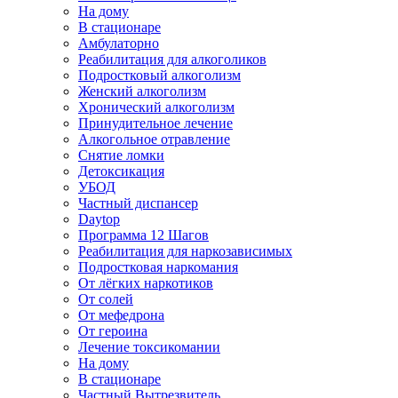
На дому
В стационаре
Амбулаторно
Реабилитация для алкоголиков
Подростковый алкоголизм
Женский алкоголизм
Хронический алкоголизм
Принудительное лечение
Алкогольное отравление
Снятие ломки
Детоксикация
УБОД
Частный диспансер
Daytop
Программа 12 Шагов
Реабилитация для наркозависимых
Подростковая наркомания
От лёгких наркотиков
От солей
От мефедрона
От героина
Лечение токсикомании
На дому
В стационаре
Частный Вытрезвитель