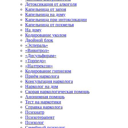
Детоксикация от алкоголя
Капельница от запоя
Капельница на дому
Капельница при интоксикации
Капельница от похмелья
На дому
Кодирование уколом
Двойной блок
«Эспераль»
«Вивитрол»
«Дисульфирам»
«Торпедо»
«Налтрексон»
Кодирование гипнозом
Приём нарколога
Консультация нарколога
Нарколог на дом
Скорая наркологическая помощь
Анонимная помощь
Тест на наркотики
Справка нарколога
Психиатр
Психотерапевт
Психолог
Семейный психолог