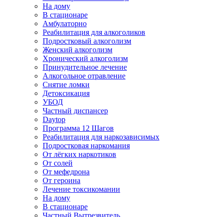
На дому
В стационаре
Амбулаторно
Реабилитация для алкоголиков
Подростковый алкоголизм
Женский алкоголизм
Хронический алкоголизм
Принудительное лечение
Алкогольное отравление
Снятие ломки
Детоксикация
УБОД
Частный диспансер
Daytop
Программа 12 Шагов
Реабилитация для наркозависимых
Подростковая наркомания
От лёгких наркотиков
От солей
От мефедрона
От героина
Лечение токсикомании
На дому
В стационаре
Частный Вытрезвитель