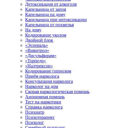
Детоксикация от алкоголя
Капельница от запоя
Капельница на дому
Капельница при интоксикации
Капельница от похмелья
На дому
Кодирование уколом
Двойной блок
«Эспераль»
«Вивитрол»
«Дисульфирам»
«Торпедо»
«Налтрексон»
Кодирование гипнозом
Приём нарколога
Консультация нарколога
Нарколог на дом
Скорая наркологическая помощь
Анонимная помощь
Тест на наркотики
Справка нарколога
Психиатр
Психотерапевт
Психолог
Семейный психолог