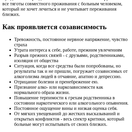
все тяготы совместного проживания с больным человеком,
который не хочет лечиться и не учитывает переживания
близких.
Как проявляется созависимость
Тревожность, постоянное нервное напряжение, чувство
страха
Утрата интереса к себе, работе, прежним увлечениям
Разрыв прежних связей - с друзьями, родственниками,
изоляция от общества
Ситуация, когда все средства были попробованы, но
результаты так и не пришли, погружает созависимых от
алкоголизма людей в отчаяние, апатию и депрессию.
Отрицание болезни и пренебрежение ею.
Признание алко- или наркозависимости как
нормального образа жизни.
Повышение терпимости к грехам родственника в
состоянии наркотического или алкогольного опьянения.
Постоянное ощущение вины и низкая оценка себя.
От мягких увещеваний до жестких высказываний и
открытых конфликтов - весь спектр критики, который
больные могут испытывать от своих близких.