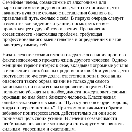
Семейные члены, созависимые от алкоголизма или
наркозависимости родственника, часто не понимают, что
начинать нужно не столько с наставления больного на
правильный путь, сколько с себя. В первую очередь следует
изменить свое видение ситуации, посмотреть на все
происходящее с другой точки зрения. Преодоление
созависимости - настоящая проблема, требующая
профессионального вмешательства и определенных шагов
навстречу самому себе.
Начать лечение созависимости следует с осознания простого
факта: невозможно прожить жизнь другого человека. Однако
женщины теряют интерес к себе, вкладывая огромные усилия
в исцеление своих больных родственников. Они уверены, что
поступают по чувству долга, ответственности и осознания
опасности такого образа жизни не только для самого
зависимого, но и для его выздоровления в целом. Они
полностью убеждены в необходимости пожертвовать своими
нуждами во имя блага близкого человека. Классическая
ошибка заключается в мысли: "Пусть у него все будет хорошо,
тогда он перестанет пить". При этом они каким-то образом
забывают поинтересоваться, действительно ли они ясно
понимают цель своих усилий. В лечении созависимости
необходимо появление мотивации стать другим человеком -
сильным, уверенным и счастливым.