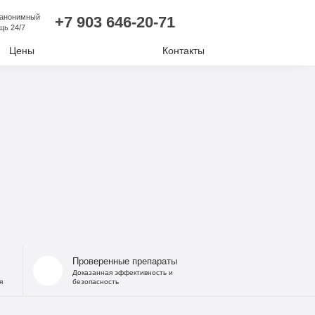
 анонимный
+7 903 646-20-71
щь 24/7
Цены
Контакты
лизм
ий алкоголизм
нудительное лечение
е отравление
ковая наркомания
отиков
Проверенные препараты
Доказанная эффективность и
я
безопасность
комании