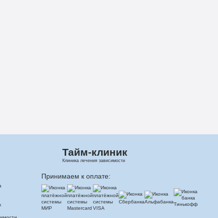
Тайм-клиник
Клиника лечения зависимости
Принимаем к оплате:
а
к
симости