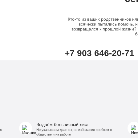
Семейный психолог
Психиатрическая клиника
Лечение соза
Кто-то из ваших родственников ил
Лечение депрессии
всячески пытались помочь, н
возвращался к прошлой жизни? В
б
+7 903 646-20-71
Выдаём больничный лист
ём
Не указываем диагноз, во избежание проблем в
обществе и на работе