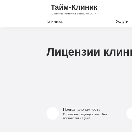
Тайм-Клиник
Клиника лечения зависимости
Клиника
Услуги
Лечение А
Лечение Н
Лицензии клин
Вывод из з
Кодировани
Наркологи
Психиатри
Полная анонимность
Строго конфиденциально. Без
постановки на учет