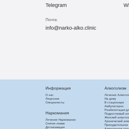
Telegram
W
Почта:
info@narko-alko.clinic
Информация
Алкоголизм
О нас
Лечение Алкого
Лицензии
На дому
Специалисты
В стационаре
Амбулаторно
Реабилитация дл
Наркомания
Подростковый ал
Женский алкогол
Лечение Наркомании
Хронический алк
Снятие ломки
Принудительное
Детоксикация
Алкогольное отр