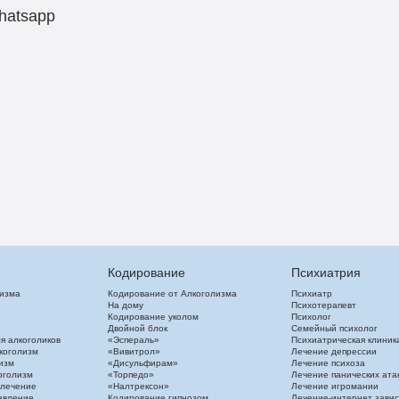
hatsapp
Кодирование
Психиатрия
лизма
Кодирование от Алкоголизма
Психиатр
На дому
Психотерапевт
Кодирование уколом
Психолог
Двойной блок
Семейный психолог
я алкоголиков
«Эспераль»
Психиатрическая клиник
коголизм
«Вивитрол»
Лечение депрессии
изм
«Дисульфирам»
Лечение психоза
оголизм
«Торпедо»
Лечение панических ата
 лечение
«Налтрексон»
Лечение игромании
авление
Кодирование гипнозом
Лечение-интернет зави